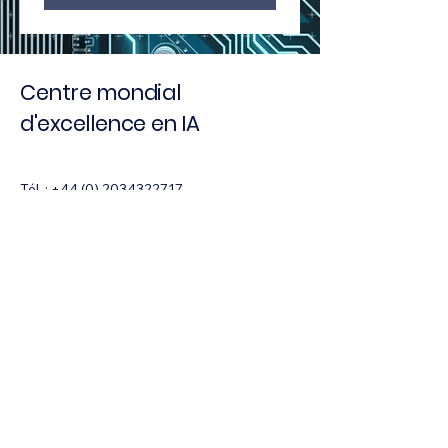
Centre mondial
d'excellence en IA
Tél. :
+44 (0) 2034322717
Courriel :
info@gcaie.org
182-184 High Street Nord
East Ham, Londres
E6 2JA
Royaume-Uni
politique de confidentialité
Déclaration d'accessibilité
Conditions générales